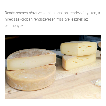
Rendszeresen részt veszünk piacokon, rendezvényeken, a
hírek szekcióban rendszeresen frissítve lesznek az
események.