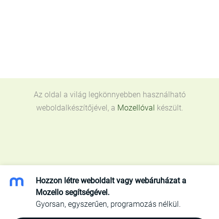
Az oldal a világ legkönnyebben használható
weboldalkészítőjével, a
Mozellóval
készült.
Hozzon létre weboldalt vagy webáruházat a
Mozello segítségével.
Gyorsan, egyszerűen, programozás nélkül.